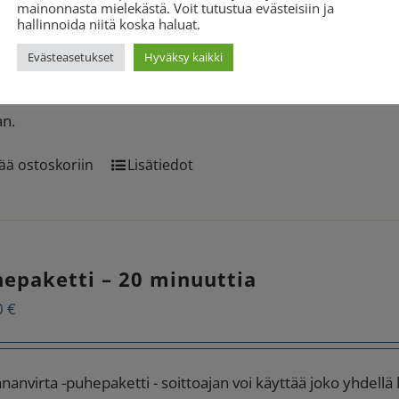
mainonnasta mielekästä. Voit tutustua evästeisiin ja
hallinnoida niitä koska haluat.
aa uudelleen tai käyttää puheaikaasi jonkun toisen paikall
kia puhepaketti on käyttää uutta Pikakassa -palvelua
Evästeasetukset
Hyväksy kaikki
456 3596
ja seuraa tekstiviestinä saapuvia ohjeita. Pikaka
an.
ää ostoskoriin
Lisätiedot
epaketti – 20 minuuttia
0
€
nanvirta -puhepaketti - soittoajan voi käyttää joko yhdellä