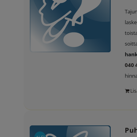
Tajun
laske
toist
soitt
hank
040 
hinn
Lis
Puh