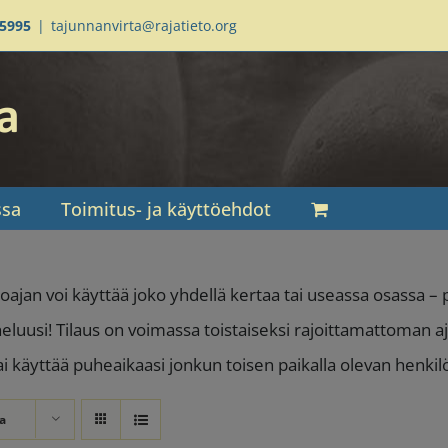
95995
|
tajunnanvirta@rajatieto.org
ssa
Toimitus- ja käyttöehdot
oajan voi käyttää joko yhdellä kertaa tai useassa osassa 
heluusi! Tilaus on voimassa toistaiseksi rajoittamattoman aj
tai käyttää puheaikaasi jonkun toisen paikalla olevan henki
a