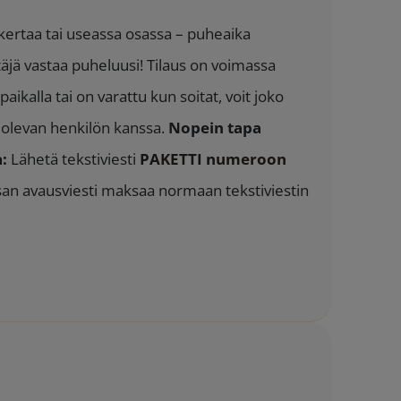
 kertaa tai useassa osassa – puheaika
täjä vastaa puheluusi! Tilaus on voimassa
aikalla tai on varattu kun soitat, voit joko
a olevan henkilön kanssa.
Nopein tapa
:
Lähetä tekstiviesti
PAKETTI numeroon
ssan avausviesti maksaa normaan tekstiviestin