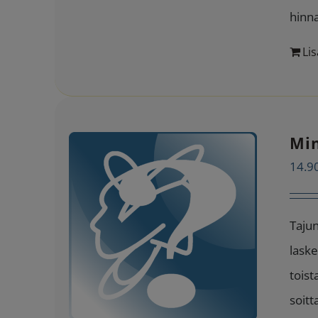
hinn
Lis
Min
14.9
Tajun
laske
toist
soitt