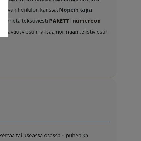
a olevan henkilön kanssa.
Nopein tapa
:
Lähetä tekstiviesti
PAKETTI numeroon
ssan avausviesti maksaa normaan tekstiviestin
 kertaa tai useassa osassa – puheaika