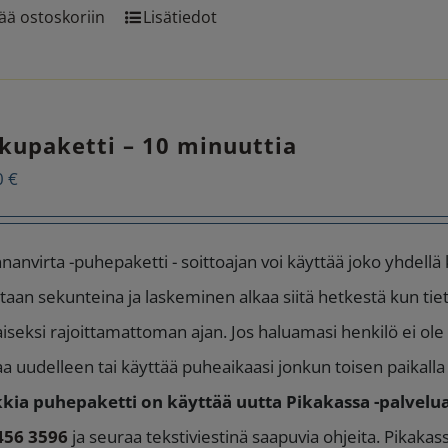
ää ostoskoriin
Lisätiedot
kupaketti – 10 minuuttia
0
€
nanvirta -puhepaketti - soittoajan voi käyttää joko yhdellä
taan sekunteina ja laskeminen alkaa siitä hetkestä kun tie
aiseksi rajoittamattoman ajan. Jos haluamasi henkilö ei ole p
aa uudelleen tai käyttää puheaikaasi jonkun toisen paikall
kia puhepaketti on käyttää uutta Pikakassa -palvelua
456 3596
ja seuraa tekstiviestinä saapuvia ohjeita. Pikaka