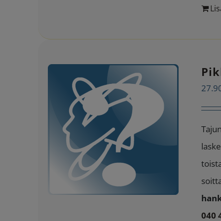
Lis
Pik
27.9
Tajun
laske
toist
soitt
hank
040 