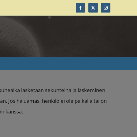
Facebook
X
Instagram
– puheaika lasketaan sekunteina ja laskeminen
an. Jos haluamasi henkilö ei ole paikalla tai on
lön kanssa.