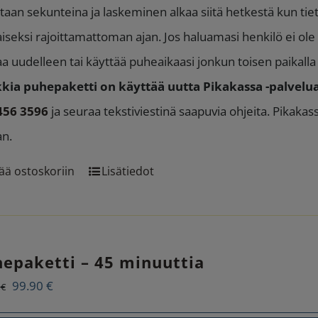
taan sekunteina ja laskeminen alkaa siitä hetkestä kun tie
aiseksi rajoittamattoman ajan. Jos haluamasi henkilö ei ole p
aa uudelleen tai käyttää puheaikaasi jonkun toisen paikal
kia puhepaketti on käyttää uutta Pikakassa -palvelua
456 3596
ja seuraa tekstiviestinä saapuvia ohjeita. Pikaka
an.
ää ostoskoriin
Lisätiedot
epaketti – 45 minuuttia
Alkuperäinen
Nykyinen
99.90
€
5
€
hinta
hinta