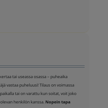
 kertaa tai useassa osassa – puheaika
täjä vastaa puheluusi! Tilaus on voimassa
aikalla tai on varattu kun soitat, voit joko
a olevan henkilön kanssa.
Nopein tapa