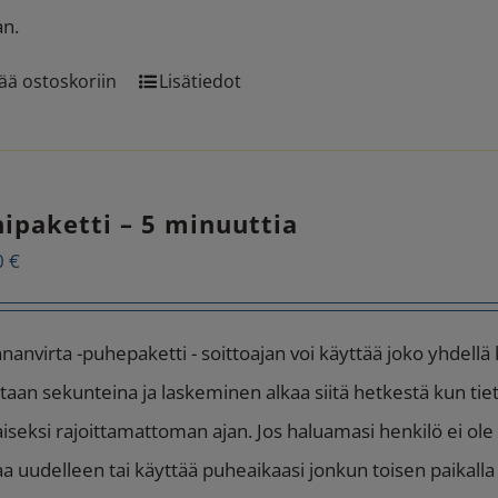
an.
ää ostoskoriin
Lisätiedot
ipaketti – 5 minuuttia
0
€
nanvirta -puhepaketti - soittoajan voi käyttää joko yhdellä
taan sekunteina ja laskeminen alkaa siitä hetkestä kun tie
aiseksi rajoittamattoman ajan. Jos haluamasi henkilö ei ole p
aa uudelleen tai käyttää puheaikaasi jonkun toisen paikall