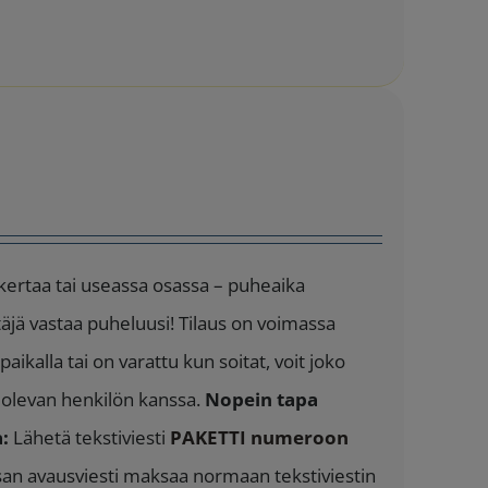
 kertaa tai useassa osassa – puheaika
täjä vastaa puheluusi! Tilaus on voimassa
aikalla tai on varattu kun soitat, voit joko
a olevan henkilön kanssa.
Nopein tapa
:
Lähetä tekstiviesti
PAKETTI numeroon
ssan avausviesti maksaa normaan tekstiviestin