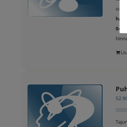
soitt
hank
040 
hinn
Lis
Puh
52.9
Tajun