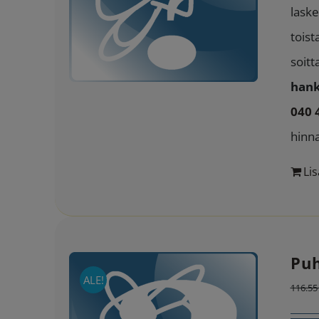
laske
toist
soitt
hank
040 
hinn
Lis
Puh
ALE!
116.5