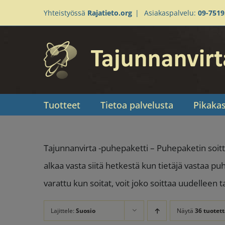
Skip
Yhteistyössä
Rajatieto.org
|
Asiakaspalvelu:
09-751
to
content
Tuotteet
Tietoa palvelusta
Pikaka
Tajunnanvirta -puhepaketti – Puhepaketin soitt
alkaa vasta siitä hetkestä kun tietäjä vastaa pu
varattu kun soitat, voit joko soittaa uudelleen 
Lajittele:
Suosio
Näytä
36 tuotett