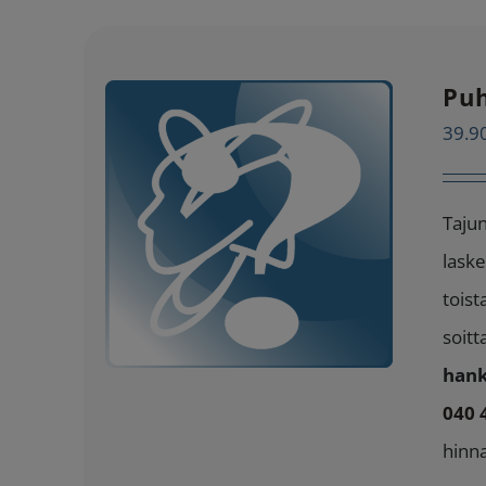
Puh
39.9
Tajun
laske
toist
soitt
hank
040 
hinn