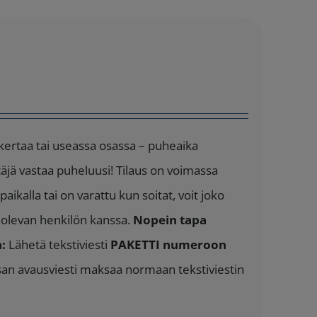
 kertaa tai useassa osassa – puheaika
täjä vastaa puheluusi! Tilaus on voimassa
aikalla tai on varattu kun soitat, voit joko
a olevan henkilön kanssa.
Nopein tapa
:
Lähetä tekstiviesti
PAKETTI numeroon
ssan avausviesti maksaa normaan tekstiviestin