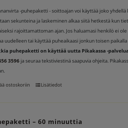
oli:
on:
nanvirta -puhepaketti - soittoajan voi käyttää joko yhdellä
116.55 €.
99.90 €.
taan sekunteina ja laskeminen alkaa siitä hetkestä kun tie
aiseksi rajoittamattoman ajan. Jos haluamasi henkilö ei ole p
aa uudelleen tai käyttää puheaikaasi jonkun toisen paikall
kia puhepaketti on käyttää uutta Pikakassa -palvelua
456 3596
ja seuraa tekstiviestinä saapuvia ohjeita. Pikaka
an.
ää ostoskoriin
Lisätiedot
epaketti – 60 minuuttia