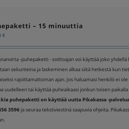
epaketti – 15 minuuttia
0
€
nanvirta -puhepaketti - soittoajan voi käyttää joko yhdellä
taan sekunteina ja laskeminen alkaa siitä hetkestä kun tie
aiseksi rajoittamattoman ajan. Jos haluamasi henkilö ei ole p
aa uudelleen tai käyttää puheaikaasi jonkun toisen paikall
kia puhepaketti on käyttää uutta Pikakassa -palvelua
456 3596
ja seuraa tekstiviestinä saapuvia ohjeita. Pikaka
an.