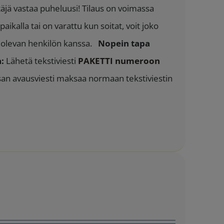
täjä vastaa puheluusi! Tilaus on voimassa
aikalla tai on varattu kun soitat, voit joko
la olevan henkilön kanssa.
Nopein tapa
:
Lähetä tekstiviesti
PAKETTI numeroon
ssan avausviesti maksaa normaan tekstiviestin