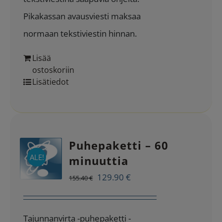
Pikakassan avausviesti maksaa
normaan tekstiviestin hinnan.
Lisää
ostoskoriin
Lisätiedot
Puhepaketti – 60
ALE!
minuuttia
Alkuperäinen
Nykyinen
129.90
€
155.40
€
hinta
hinta
oli:
on:
Tajunnanvirta -puhepaketti -