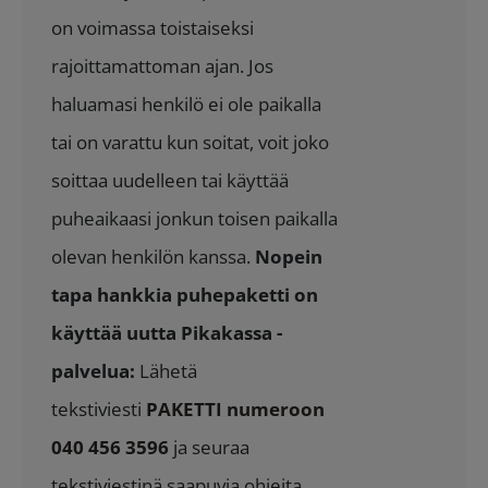
on voimassa toistaiseksi
rajoittamattoman ajan. Jos
haluamasi henkilö ei ole paikalla
tai on varattu kun soitat, voit joko
soittaa uudelleen tai käyttää
puheaikaasi jonkun toisen paikalla
olevan henkilön kanssa.
Nopein
tapa hankkia puhepaketti on
käyttää uutta Pikakassa -
palvelua:
Lähetä
tekstiviesti
PAKETTI numeroon
040 456 3596
ja seuraa
tekstiviestinä saapuvia ohjeita.