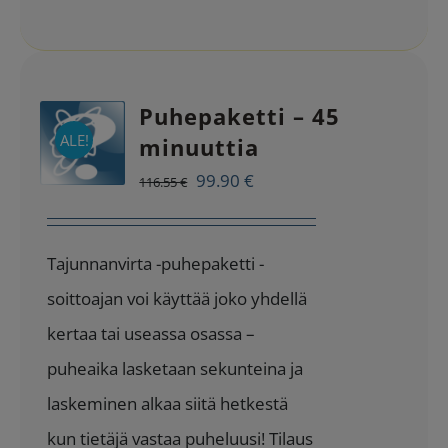
Puhepaketti – 45
ALE!
minuuttia
Alkuperäinen
Nykyinen
99.90
€
116.55
€
hinta
hinta
oli:
on:
Tajunnanvirta -puhepaketti -
116.55 €.
99.90 €.
soittoajan voi käyttää joko yhdellä
kertaa tai useassa osassa –
puheaika lasketaan sekunteina ja
laskeminen alkaa siitä hetkestä
kun tietäjä vastaa puheluusi! Tilaus