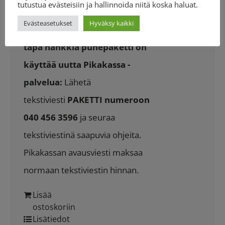
tutustua evästeisiin ja hallinnoida niitä koska haluat.
puheaikaasi jonkun toisen paikalla
Evästeasetukset
Hyväksy kaikki
olevan henkilön kanssa.
Nopein
tapa hankkia puhepaketti on
käyttää uutta Pikakassa -
palvelua:
Lähetä
tekstiviesti
PAKETTI numeroon
040 456 3596
ja seuraa
tekstiviestinä saapuvia ohjeita.
Pikakassan avausviesti maksaa
normaan tekstiviestin hinnan.
Lisää
ostoskoriin
Lisätiedot