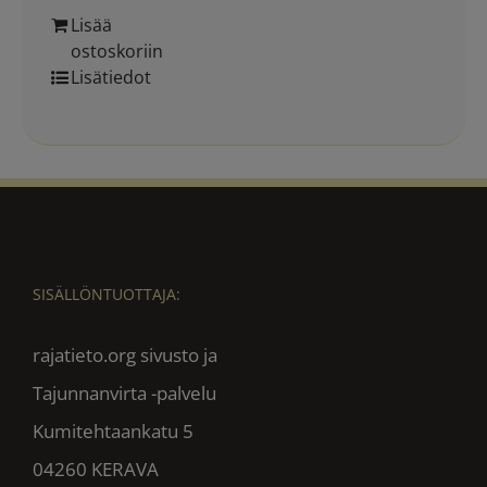
Lisää
ostoskoriin
Lisätiedot
SISÄLLÖNTUOTTAJA:
rajatieto.org sivusto ja
Tajunnanvirta -palvelu
Kumitehtaankatu 5
04260 KERAVA