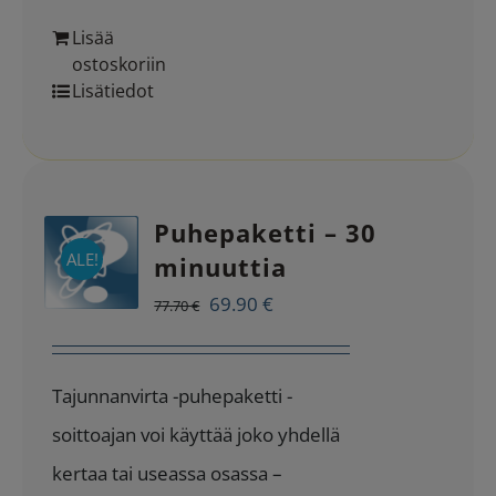
Lisää
ostoskoriin
Lisätiedot
Puhepaketti – 30
ALE!
minuuttia
Alkuperäinen
Nykyinen
69.90
€
77.70
€
hinta
hinta
oli:
on:
Tajunnanvirta -puhepaketti -
77.70 €.
69.90 €.
soittoajan voi käyttää joko yhdellä
kertaa tai useassa osassa –