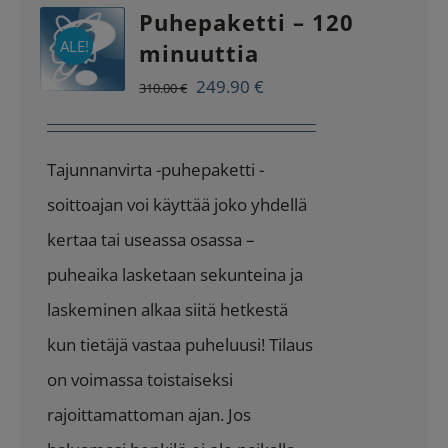
Puhepaketti – 120
ALE!
minuuttia
Alkuperäinen
Nykyinen
249.90
€
310.00
€
hinta
hinta
oli:
on:
Tajunnanvirta -puhepaketti -
310.00 €.
249.90 €.
soittoajan voi käyttää joko yhdellä
kertaa tai useassa osassa –
puheaika lasketaan sekunteina ja
laskeminen alkaa siitä hetkestä
kun tietäjä vastaa puheluusi! Tilaus
on voimassa toistaiseksi
rajoittamattoman ajan. Jos