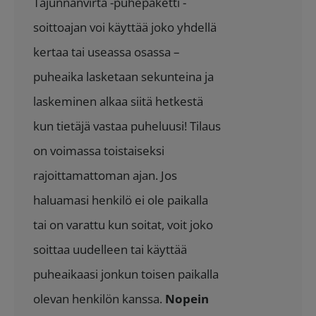
Tajunnanvirta -puhepaketti -
soittoajan voi käyttää joko yhdellä
kertaa tai useassa osassa –
puheaika lasketaan sekunteina ja
laskeminen alkaa siitä hetkestä
kun tietäjä vastaa puheluusi! Tilaus
on voimassa toistaiseksi
rajoittamattoman ajan. Jos
haluamasi henkilö ei ole paikalla
tai on varattu kun soitat, voit joko
soittaa uudelleen tai käyttää
puheaikaasi jonkun toisen paikalla
olevan henkilön kanssa.
Nopein