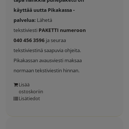
käyttää uutta Pikakassa -
palvelua:
Lähetä
tekstiviesti
PAKETTI numeroon
040 456 3596
ja seuraa
tekstiviestinä saapuvia ohjeita.
Pikakassan avausviesti maksaa
normaan tekstiviestin hinnan.
Lisää
ostoskoriin
Lisätiedot