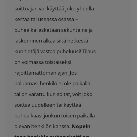
155.40 €.
129.90 €.
soittoajan voi käyttää joko yhdellä
kertaa tai useassa osassa –
puheaika lasketaan sekunteina ja
laskeminen alkaa siitä hetkestä
kun tietäjä vastaa puheluusi! Tilaus
on voimassa toistaiseksi
rajoittamattoman ajan. Jos
haluamasi henkilö ei ole paikalla
tai on varattu kun soitat, voit joko
soittaa uudelleen tai käyttää
puheaikaasi jonkun toisen paikalla
olevan henkilön kanssa.
Nopein
tapa hankkia puhepaketti on