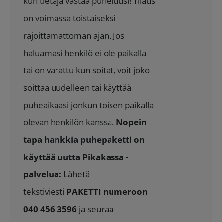
kun tietäjä vastaa puheluusi! Tilaus
on voimassa toistaiseksi
rajoittamattoman ajan. Jos
haluamasi henkilö ei ole paikalla
tai on varattu kun soitat, voit joko
soittaa uudelleen tai käyttää
puheaikaasi jonkun toisen paikalla
olevan henkilön kanssa.
Nopein
tapa hankkia puhepaketti on
käyttää uutta Pikakassa -
palvelua:
Lähetä
tekstiviesti
PAKETTI numeroon
040 456 3596
ja seuraa