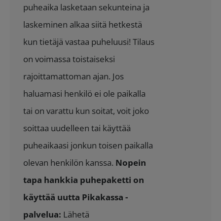
puheaika lasketaan sekunteina ja
laskeminen alkaa siitä hetkestä
kun tietäjä vastaa puheluusi! Tilaus
on voimassa toistaiseksi
rajoittamattoman ajan. Jos
haluamasi henkilö ei ole paikalla
tai on varattu kun soitat, voit joko
soittaa uudelleen tai käyttää
puheaikaasi jonkun toisen paikalla
olevan henkilön kanssa.
Nopein
tapa hankkia puhepaketti on
käyttää uutta Pikakassa -
palvelua:
Lähetä