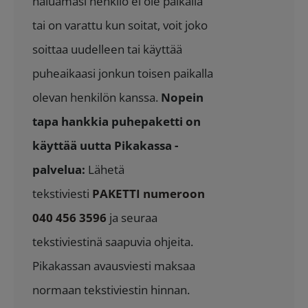
haluamasi henkilö ei ole paikalla
tai on varattu kun soitat, voit joko
soittaa uudelleen tai käyttää
puheaikaasi jonkun toisen paikalla
olevan henkilön kanssa.
Nopein
tapa hankkia puhepaketti on
käyttää uutta Pikakassa -
palvelua:
Lähetä
tekstiviesti
PAKETTI numeroon
040 456 3596
ja seuraa
tekstiviestinä saapuvia ohjeita.
Pikakassan avausviesti maksaa
normaan tekstiviestin hinnan.