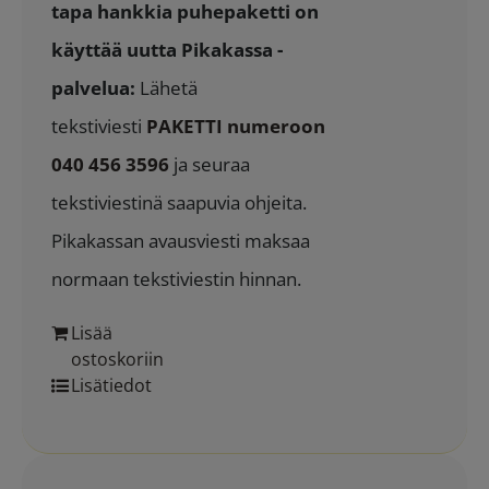
tapa hankkia puhepaketti on
käyttää uutta Pikakassa -
palvelua:
Lähetä
tekstiviesti
PAKETTI numeroon
040 456 3596
ja seuraa
tekstiviestinä saapuvia ohjeita.
Pikakassan avausviesti maksaa
normaan tekstiviestin hinnan.
Lisää
ostoskoriin
Lisätiedot