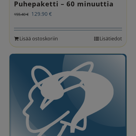
Puhepaketti – 60 minuuttia
Alkuperäinen
Nykyinen
129.90
€
155.40
€
hinta
hinta
oli:
on:
Lisää ostoskoriin
Lisätiedot
155.40 €.
129.90 €.