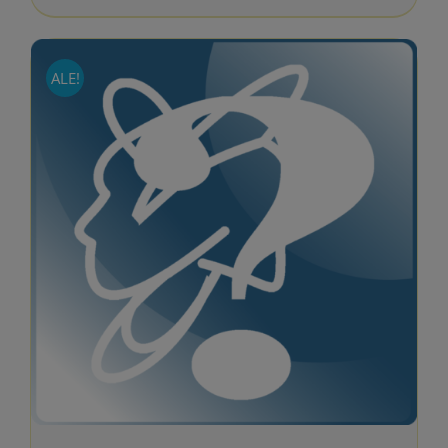
116.55 €.
99.90 €.
ALE!