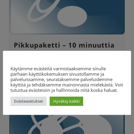
Pikkupaketti – 10 minuuttia
27.90
€
Evästeasetukset
Käytämme evästeitä varmistaaksemme sinulle
parhaan käyttökokemuksen sivustollamme ja
Lisää ostoskoriin
Lisätiedot
palveluissamme, seurataksemme palveluidemme
käyttöä ja tehdäksemme mainonnasta mielekästä. Voit
tutustua evästeisiin ja hallinnoida niitä koska haluat.
Evästeasetukset
Hyväksy kaikki