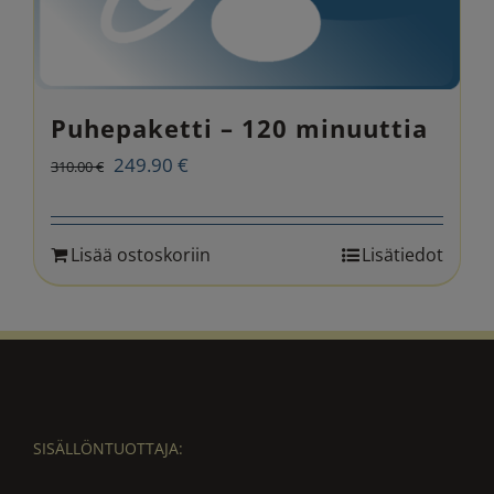
Puhepaketti – 120 minuuttia
Alkuperäinen
Nykyinen
249.90
€
310.00
€
hinta
hinta
oli:
on:
Lisää ostoskoriin
Lisätiedot
310.00 €.
249.90 €.
SISÄLLÖNTUOTTAJA: