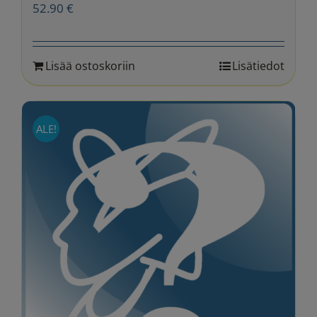
52.90
€
Lisää ostoskoriin
Lisätiedot
ALE!