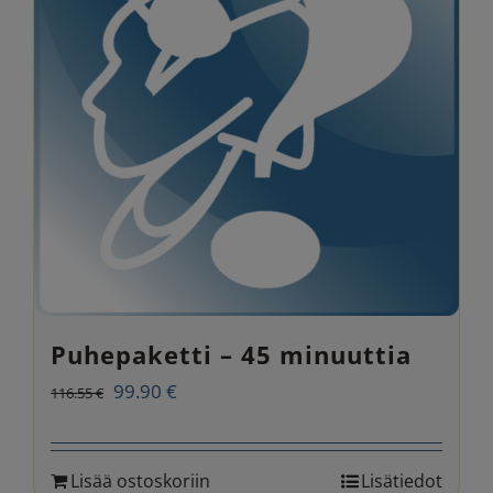
Puhepaketti – 45 minuuttia
Alkuperäinen
Nykyinen
99.90
€
116.55
€
hinta
hinta
oli:
on:
Lisää ostoskoriin
Lisätiedot