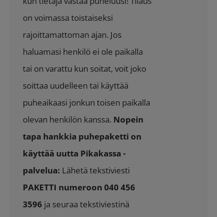
kun tietäjä vastaa puheluusi! Tilaus
on voimassa toistaiseksi
rajoittamattoman ajan. Jos
haluamasi henkilö ei ole paikalla
tai on varattu kun soitat, voit joko
soittaa uudelleen tai käyttää
puheaikaasi jonkun toisen paikalla
olevan henkilön kanssa.
Nopein
tapa hankkia puhepaketti on
käyttää uutta Pikakassa -
palvelua:
Lähetä tekstiviesti
PAKETTI numeroon 040 456
3596
ja seuraa tekstiviestinä