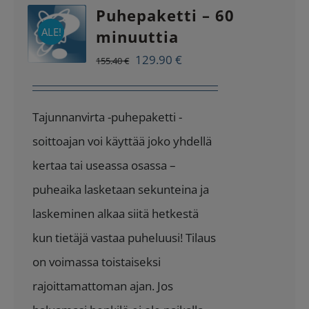
Puhepaketti – 60
ALE!
minuuttia
Alkuperäinen
Nykyinen
129.90
€
155.40
€
hinta
hinta
oli:
on:
Tajunnanvirta -puhepaketti -
155.40 €.
129.90 €.
soittoajan voi käyttää joko yhdellä
kertaa tai useassa osassa –
puheaika lasketaan sekunteina ja
laskeminen alkaa siitä hetkestä
kun tietäjä vastaa puheluusi! Tilaus
on voimassa toistaiseksi
rajoittamattoman ajan. Jos