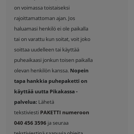
on voimassa toistaiseksi
rajoittamattoman ajan. Jos
haluamasi henkilö ei ole paikalla
tai on varattu kun soitat, voit joko
soittaa uudelleen tai käyttää
puheaikaasi jonkun toisen paikalla
olevan henkilön kanssa.
Nopein
tapa hankkia puhepaketti on
käyttää uutta Pikakassa -
palvelua:
Lähetä
tekstiviesti
PAKETTI numeroon
040 456 3596
ja seuraa
tekstiviestinä saapuvia ohjeita.