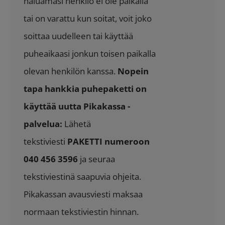
haluamasi henkilö ei ole paikalla
tai on varattu kun soitat, voit joko
soittaa uudelleen tai käyttää
puheaikaasi jonkun toisen paikalla
olevan henkilön kanssa.
Nopein
tapa hankkia puhepaketti on
käyttää uutta Pikakassa -
palvelua:
Lähetä
tekstiviesti
PAKETTI numeroon
040 456 3596
ja seuraa
tekstiviestinä saapuvia ohjeita.
Pikakassan avausviesti maksaa
normaan tekstiviestin hinnan.