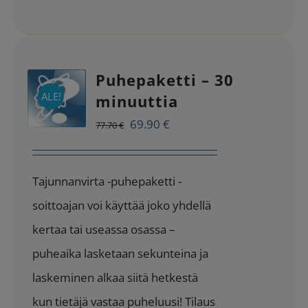
Puhepaketti – 30
ALE!
minuuttia
Alkuperäinen
Nykyinen
69.90
€
77.70
€
hinta
hinta
oli:
on:
Tajunnanvirta -puhepaketti -
77.70 €.
69.90 €.
soittoajan voi käyttää joko yhdellä
kertaa tai useassa osassa –
puheaika lasketaan sekunteina ja
laskeminen alkaa siitä hetkestä
kun tietäjä vastaa puheluusi! Tilaus