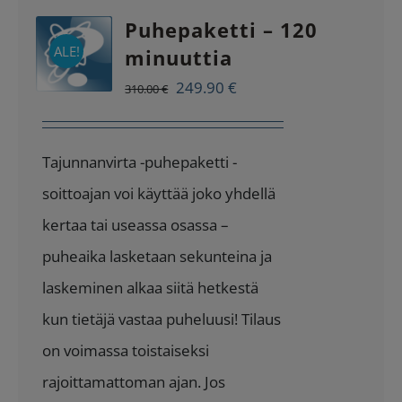
Puhepaketti – 120
ALE!
minuuttia
Alkuperäinen
Nykyinen
249.90
€
310.00
€
hinta
hinta
oli:
on:
Tajunnanvirta -puhepaketti -
310.00 €.
249.90 €.
soittoajan voi käyttää joko yhdellä
kertaa tai useassa osassa –
puheaika lasketaan sekunteina ja
laskeminen alkaa siitä hetkestä
kun tietäjä vastaa puheluusi! Tilaus
on voimassa toistaiseksi
rajoittamattoman ajan. Jos