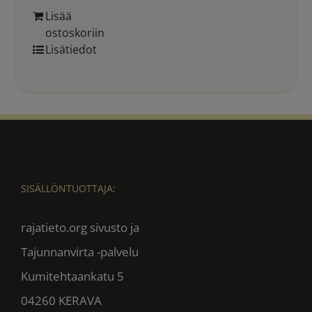
Lisää
ostoskoriin
Lisätiedot
SISÄLLÖNTUOTTAJA:
rajatieto.org sivusto ja
Tajunnanvirta -palvelu
Kumitehtaankatu 5
04260 KERAVA