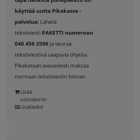
käyttää uutta Pikakassa -
palvelua:
Lähetä
tekstiviesti
PAKETTI numeroon
040 456 3596
ja seuraa
tekstiviestinä saapuvia ohjeita.
Pikakassan avausviesti maksaa
normaan tekstiviestin hinnan.
Lisää
ostoskoriin
Lisätiedot