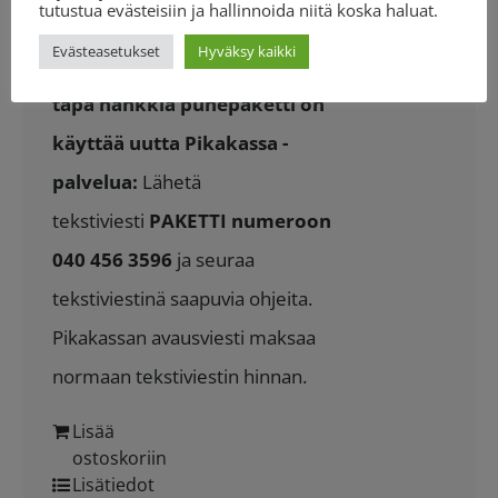
tutustua evästeisiin ja hallinnoida niitä koska haluat.
puheaikaasi jonkun toisen paikalla
Evästeasetukset
Hyväksy kaikki
olevan henkilön kanssa.
Nopein
tapa hankkia puhepaketti on
käyttää uutta Pikakassa -
palvelua:
Lähetä
tekstiviesti
PAKETTI numeroon
040 456 3596
ja seuraa
tekstiviestinä saapuvia ohjeita.
Pikakassan avausviesti maksaa
normaan tekstiviestin hinnan.
Lisää
ostoskoriin
Lisätiedot