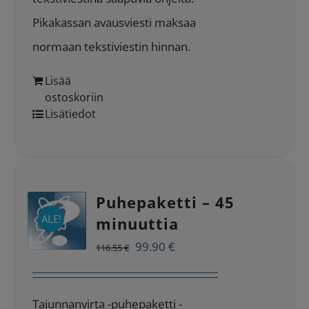
Pikakassan avausviesti maksaa
normaan tekstiviestin hinnan.
Lisää
ostoskoriin
Lisätiedot
Puhepaketti – 45
ALE!
minuuttia
Alkuperäinen
Nykyinen
99.90
€
116.55
€
hinta
hinta
oli:
on:
Tajunnanvirta -puhepaketti -