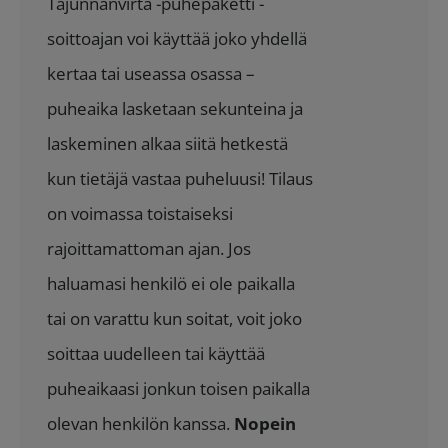
Tajunnanvirta -puhepaketti -
soittoajan voi käyttää joko yhdellä
kertaa tai useassa osassa –
puheaika lasketaan sekunteina ja
laskeminen alkaa siitä hetkestä
kun tietäjä vastaa puheluusi! Tilaus
on voimassa toistaiseksi
rajoittamattoman ajan. Jos
haluamasi henkilö ei ole paikalla
tai on varattu kun soitat, voit joko
soittaa uudelleen tai käyttää
puheaikaasi jonkun toisen paikalla
olevan henkilön kanssa.
Nopein