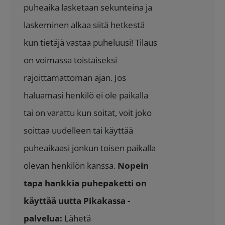
puheaika lasketaan sekunteina ja
laskeminen alkaa siitä hetkestä
kun tietäjä vastaa puheluusi! Tilaus
on voimassa toistaiseksi
rajoittamattoman ajan. Jos
haluamasi henkilö ei ole paikalla
tai on varattu kun soitat, voit joko
soittaa uudelleen tai käyttää
puheaikaasi jonkun toisen paikalla
olevan henkilön kanssa.
Nopein
tapa hankkia puhepaketti on
käyttää uutta Pikakassa -
palvelua:
Lähetä