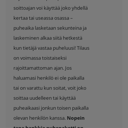
116.55 €.
99.90 €.
soittoajan voi käyttää joko yhdellä
kertaa tai useassa osassa –
puheaika lasketaan sekunteina ja
laskeminen alkaa siitä hetkestä
kun tietäjä vastaa puheluusi! Tilaus
on voimassa toistaiseksi
rajoittamattoman ajan. Jos
haluamasi henkilö ei ole paikalla
tai on varattu kun soitat, voit joko
soittaa uudelleen tai käyttää
puheaikaasi jonkun toisen paikalla
olevan henkilön kanssa.
Nopein
tapa hankkia puhepaketti on