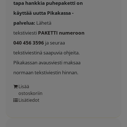
tapa hankkia puhepaketti on
käyttää uutta Pikakassa -
palvelua:
Lähetä
tekstiviesti
PAKETTI numeroon
040 456 3596
ja seuraa
tekstiviestinä saapuvia ohjeita.
Pikakassan avausviesti maksaa
normaan tekstiviestin hinnan.
Lisää
ostoskoriin
Lisätiedot