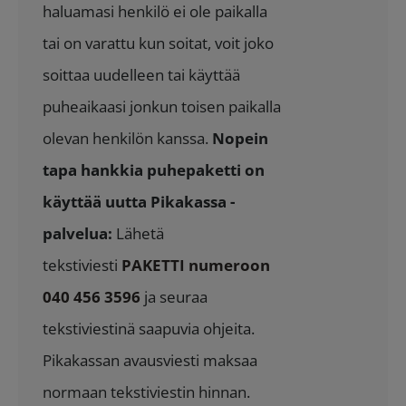
haluamasi henkilö ei ole paikalla
tai on varattu kun soitat, voit joko
soittaa uudelleen tai käyttää
puheaikaasi jonkun toisen paikalla
olevan henkilön kanssa.
Nopein
tapa hankkia puhepaketti on
käyttää uutta Pikakassa -
palvelua:
Lähetä
tekstiviesti
PAKETTI numeroon
040 456 3596
ja seuraa
tekstiviestinä saapuvia ohjeita.
Pikakassan avausviesti maksaa
normaan tekstiviestin hinnan.