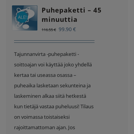
Puhepaketti – 45
ALE!
minuuttia
Alkuperäinen
Nykyinen
99.90
€
116.55
€
hinta
hinta
oli:
on:
Tajunnanvirta -puhepaketti -
116.55 €.
99.90 €.
soittoajan voi käyttää joko yhdellä
kertaa tai useassa osassa –
puheaika lasketaan sekunteina ja
laskeminen alkaa siitä hetkestä
kun tietäjä vastaa puheluusi! Tilaus
on voimassa toistaiseksi
rajoittamattoman ajan. Jos