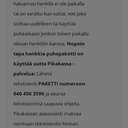
haluamasi henkilö ei ole paikalla
tai on varattu kun soitat, voit joko
soittaa uudelleen tai käyttää
puheaikaasi jonkun toisen paikalla
olevan henkilön kanssa.
Nopein
tapa hankkia puhepaketti on
käyttää uutta Pikakassa -
palvelua:
Lähetä
tekstiviesti
PAKETTI numeroon
040 456 3596
ja seuraa
tekstiviestinä saapuvia ohjeita.
Pikakassan avausviesti maksaa
normaan tekstiviestin hinnan.