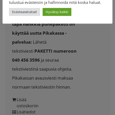
tutustua evästeisiin ja hallinnoida niitä koska haluat.
puheaikaasi jonkun toisen paikalla
Evästeasetukset
Hyväksy kaikki
olevan henkilön kanssa.
Nopein
tapa hankkia puhepaketti on
käyttää uutta Pikakassa -
palvelua:
Lähetä
tekstiviesti
PAKETTI numeroon
040 456 3596
ja seuraa
tekstiviestinä saapuvia ohjeita.
Pikakassan avausviesti maksaa
normaan tekstiviestin hinnan.
Lisää
ostoskoriin
Lisätiedot