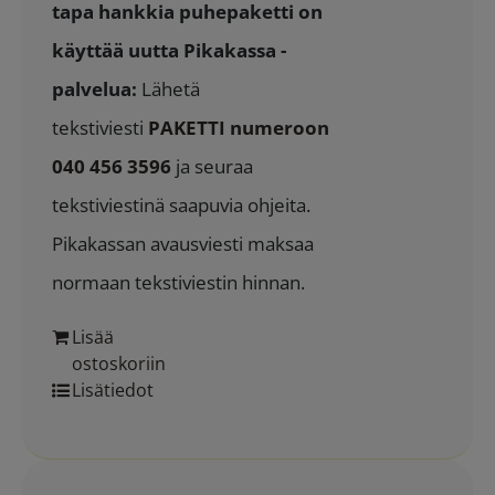
tapa hankkia puhepaketti on
käyttää uutta Pikakassa -
palvelua:
Lähetä
tekstiviesti
PAKETTI numeroon
040 456 3596
ja seuraa
tekstiviestinä saapuvia ohjeita.
Pikakassan avausviesti maksaa
normaan tekstiviestin hinnan.
Lisää
ostoskoriin
Lisätiedot