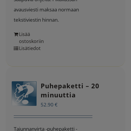
avausviesti maksaa normaan
tekstiviestin hinnan.
Lisää
ostoskoriin
Lisätiedot
Puhepaketti – 20
minuuttia
52.90
€
Tajunnanvirta -puhepaketti -