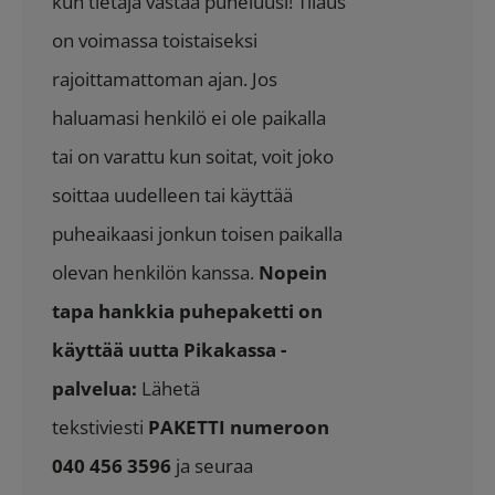
kun tietäjä vastaa puheluusi! Tilaus
on voimassa toistaiseksi
rajoittamattoman ajan. Jos
haluamasi henkilö ei ole paikalla
tai on varattu kun soitat, voit joko
soittaa uudelleen tai käyttää
puheaikaasi jonkun toisen paikalla
olevan henkilön kanssa.
Nopein
tapa hankkia puhepaketti on
käyttää uutta Pikakassa -
palvelua:
Lähetä
tekstiviesti
PAKETTI numeroon
040 456 3596
ja seuraa