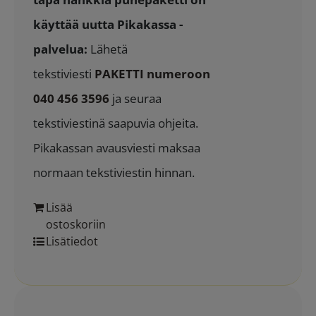
käyttää uutta Pikakassa -
palvelua:
Lähetä
tekstiviesti
PAKETTI numeroon
040 456 3596
ja seuraa
tekstiviestinä saapuvia ohjeita.
Pikakassan avausviesti maksaa
normaan tekstiviestin hinnan.
Lisää
ostoskoriin
Lisätiedot