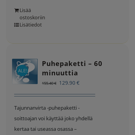
Lisää
ostoskoriin
Lisätiedot
Puhepaketti – 60
ALE!
minuuttia
Alkuperäinen
Nykyinen
129.90
€
155.40
€
hinta
hinta
oli:
on:
Tajunnanvirta -puhepaketti -
155.40 €.
129.90 €.
soittoajan voi käyttää joko yhdellä
kertaa tai useassa osassa –