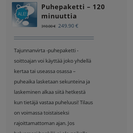
Puhepaketti – 120
ALE!
minuuttia
Alkuperäinen
Nykyinen
249.90
€
310.00
€
hinta
hinta
oli:
on:
Tajunnanvirta -puhepaketti -
310.00 €.
249.90 €.
soittoajan voi käyttää joko yhdellä
kertaa tai useassa osassa –
puheaika lasketaan sekunteina ja
laskeminen alkaa siitä hetkestä
kun tietäjä vastaa puheluusi! Tilaus
on voimassa toistaiseksi
rajoittamattoman ajan. Jos