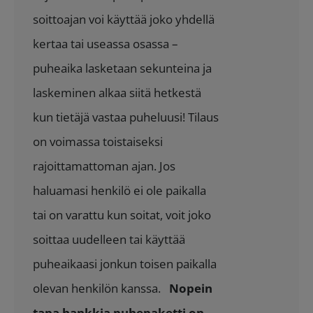
soittoajan voi käyttää joko yhdellä
kertaa tai useassa osassa –
puheaika lasketaan sekunteina ja
laskeminen alkaa siitä hetkestä
kun tietäjä vastaa puheluusi! Tilaus
on voimassa toistaiseksi
rajoittamattoman ajan. Jos
haluamasi henkilö ei ole paikalla
tai on varattu kun soitat, voit joko
soittaa uudelleen tai käyttää
puheaikaasi jonkun toisen paikalla
olevan henkilön kanssa.
Nopein
tapa hankkia puhepaketti on