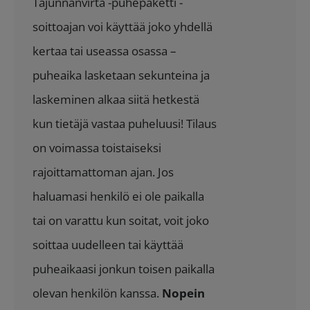
Tajunnanvirta -puhepaketti -
77.70 €.
69.90 €.
soittoajan voi käyttää joko yhdellä
kertaa tai useassa osassa –
puheaika lasketaan sekunteina ja
laskeminen alkaa siitä hetkestä
kun tietäjä vastaa puheluusi! Tilaus
on voimassa toistaiseksi
rajoittamattoman ajan. Jos
haluamasi henkilö ei ole paikalla
tai on varattu kun soitat, voit joko
soittaa uudelleen tai käyttää
puheaikaasi jonkun toisen paikalla
olevan henkilön kanssa.
Nopein