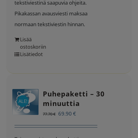
tekstiviestinä saapuvia ohjeita.
Pikakassan avausviesti maksaa
normaan tekstiviestin hinnan.
Lisää
ostoskoriin
Lisätiedot
Puhepaketti – 30
ALE!
minuuttia
Alkuperäinen
Nykyinen
69.90
€
77.70
€
hinta
hinta
oli:
on: