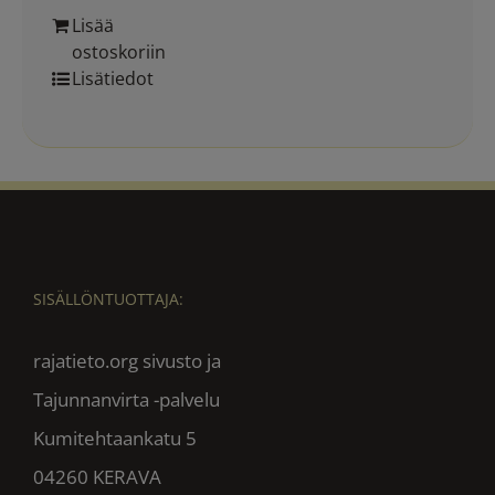
Lisää
ostoskoriin
Lisätiedot
SISÄLLÖNTUOTTAJA:
rajatieto.org sivusto ja
Tajunnanvirta -palvelu
Kumitehtaankatu 5
04260 KERAVA