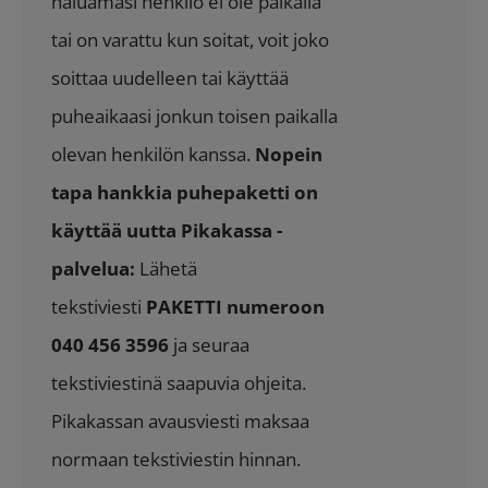
haluamasi henkilö ei ole paikalla
tai on varattu kun soitat, voit joko
soittaa uudelleen tai käyttää
puheaikaasi jonkun toisen paikalla
olevan henkilön kanssa.
Nopein
tapa hankkia puhepaketti on
käyttää uutta Pikakassa -
palvelua:
Lähetä
tekstiviesti
PAKETTI numeroon
040 456 3596
ja seuraa
tekstiviestinä saapuvia ohjeita.
Pikakassan avausviesti maksaa
normaan tekstiviestin hinnan.