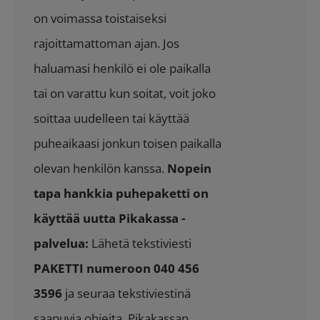
on voimassa toistaiseksi
rajoittamattoman ajan. Jos
haluamasi henkilö ei ole paikalla
tai on varattu kun soitat, voit joko
soittaa uudelleen tai käyttää
puheaikaasi jonkun toisen paikalla
olevan henkilön kanssa.
Nopein
tapa hankkia puhepaketti on
käyttää uutta Pikakassa -
palvelua:
Lähetä tekstiviesti
PAKETTI numeroon 040 456
3596
ja seuraa tekstiviestinä
saapuvia ohjeita. Pikakassan