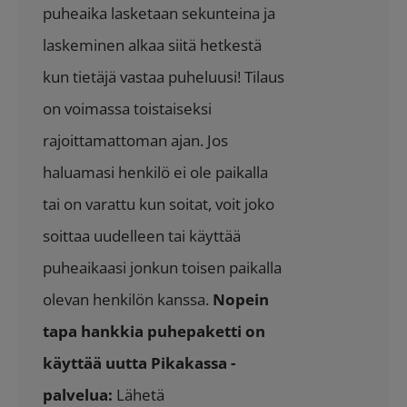
puheaika lasketaan sekunteina ja
laskeminen alkaa siitä hetkestä
kun tietäjä vastaa puheluusi! Tilaus
on voimassa toistaiseksi
rajoittamattoman ajan. Jos
haluamasi henkilö ei ole paikalla
tai on varattu kun soitat, voit joko
soittaa uudelleen tai käyttää
puheaikaasi jonkun toisen paikalla
olevan henkilön kanssa.
Nopein
tapa hankkia puhepaketti on
käyttää uutta Pikakassa -
palvelua:
Lähetä