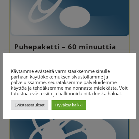
Puhepaketti – 60 minuuttia
Alkuperäinen
Nykyinen
129.90
€
155.40
€
Evästeasetukset
hinta
hinta
Käytämme evästeitä varmistaaksemme sinulle
parhaan käyttökokemuksen sivustollamme ja
oli:
on:
Lisää ostoskoriin
Lisätiedot
palveluissamme, seurataksemme palveluidemme
käyttöä ja tehdäksemme mainonnasta mielekästä. Voit
155.40 €.
129.90 €.
tutustua evästeisiin ja hallinnoida niitä koska haluat.
Evästeasetukset
Hyväksy kaikki
ALE!