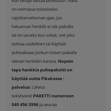
kun tietäjä vastaa puheluusi! Tilaus
on voimassa toistaiseksi
rajoittamattoman ajan. Jos
haluamasi henkilö ei ole paikalla
tai on varattu kun soitat, voit joko
soittaa uudelleen tai käyttää
puheaikaasi jonkun toisen paikalla
olevan henkilön kanssa.
Nopein
tapa hankkia puhepaketti on
käyttää uutta Pikakassa -
palvelua:
Lähetä
tekstiviesti
PAKETTI numeroon
040 456 3596
ja seuraa