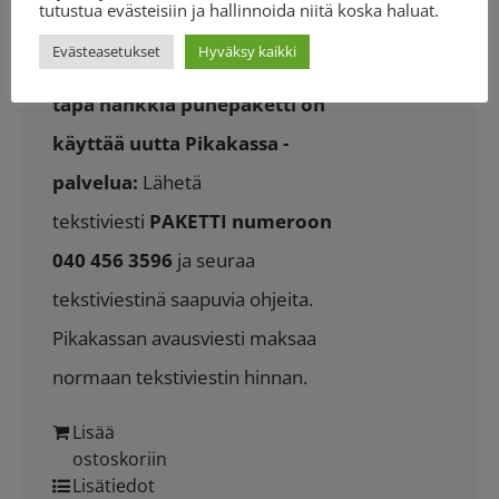
tutustua evästeisiin ja hallinnoida niitä koska haluat.
puheaikaasi jonkun toisen paikalla
Evästeasetukset
Hyväksy kaikki
olevan henkilön kanssa.
Nopein
tapa hankkia puhepaketti on
käyttää uutta Pikakassa -
palvelua:
Lähetä
tekstiviesti
PAKETTI numeroon
040 456 3596
ja seuraa
tekstiviestinä saapuvia ohjeita.
Pikakassan avausviesti maksaa
normaan tekstiviestin hinnan.
Lisää
ostoskoriin
Lisätiedot