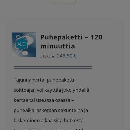
Puhepaketti – 120
ALE!
minuuttia
Alkuperäinen
Nykyinen
249.90
€
310.00
€
hinta
hinta
oli:
on:
Tajunnanvirta -puhepaketti -
310.00 €.
249.90 €.
soittoajan voi käyttää joko yhdellä
kertaa tai useassa osassa –
puheaika lasketaan sekunteina ja
laskeminen alkaa siitä hetkestä