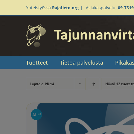
Skip
Yhteistyössä
Rajatieto.org
|
Asiakaspalvelu:
09-751
to
content
Tuotteet
Tietoa palvelusta
Pikaka
Lajittele:
Nimi
Näytä
12 tuotett
ALE!