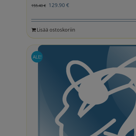
Alkuperäinen
Nykyinen
129.90
€
155.40
€
hinta
hinta
oli:
on:
Lisää ostoskoriin
155.40 €.
129.90 €.
ALE!