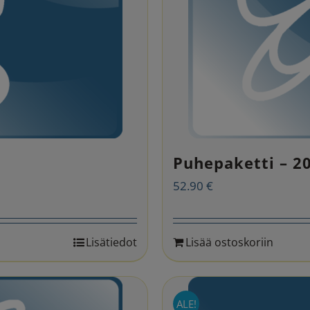
Puhepaketti – 2
52.90
€
Lisätiedot
Lisää ostoskoriin
ALE!