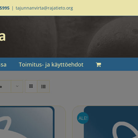
95995
|
tajunnanvirta@rajatieto.org
ssa
Toimitus- ja käyttöehdot
a
ALE!