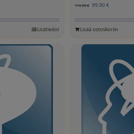
Alkuperäinen
Nykyinen
99.90
€
116.55
€
hinta
hinta
oli:
on:
Lisätiedot
Lisää ostoskoriin
116.55 €.
99.90 €.