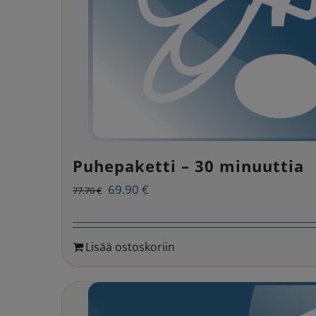
Puhepaketti – 30 minuuttia
Alkuperäinen
Nykyinen
69.90
€
77.70
€
hinta
hinta
oli:
on:
Lisää ostoskoriin
77.70 €.
69.90 €.