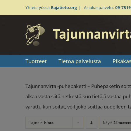
Skip
Yhteistyössä
Rajatieto.org
|
Asiakaspalvelu:
09-751
to
content
Tuotteet
Tietoa palvelusta
Pikaka
Tajunnanvirta -puhepaketti – Puhepaketin soitt
alkaa vasta siitä hetkestä kun tietäjä vastaa pu
varattu kun soitat, voit joko soittaa uudelleen 
Lajittele:
hinta
Näytä
24 tuotett