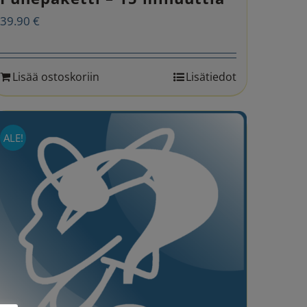
39.90
€
Lisää ostoskoriin
Lisätiedot
ALE!