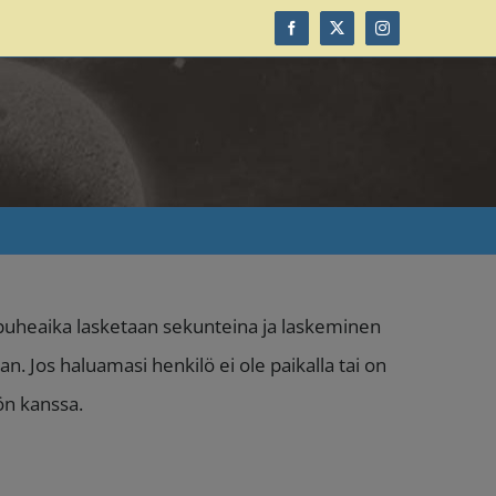
Facebook
X
Instagram
– puheaika lasketaan sekunteina ja laskeminen
an. Jos haluamasi henkilö ei ole paikalla tai on
lön kanssa.