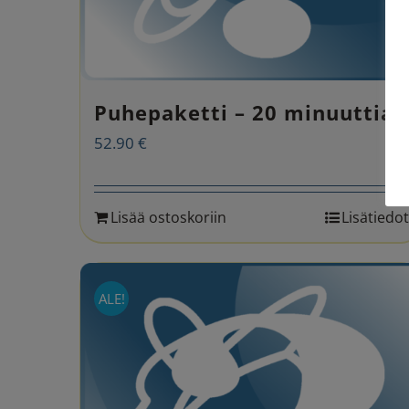
Puhepaketti – 20 minuuttia
52.90
€
Lisää ostoskoriin
Lisätiedot
ALE!