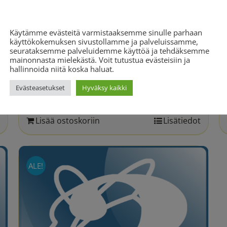
Evästeasetukset
Käytämme evästeitä varmistaaksemme sinulle parhaan
käyttökokemuksen sivustollamme ja palveluissamme,
seurataksemme palveluidemme käyttöä ja tehdäksemme
mainonnasta mielekästä. Voit tutustua evästeisiin ja
Puhepaketti – 30 minuuttia
hallinnoida niitä koska haluat.
Alkuperäinen
Nykyinen
69.90
€
77.70
€
Evästeasetukset
Hyväksy kaikki
hinta
hinta
oli:
on:
Lisää ostoskoriin
Lisätiedot
77.70 €.
69.90 €.
ALE!