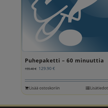
Puhepaketti – 60 minuuttia
Alkuperäinen
Nykyinen
129.90
€
155.40
€
hinta
hinta
oli:
on:
Lisää ostoskoriin
Lisätiedot
155.40 €.
129.90 €.