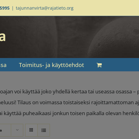
95995
|
tajunnanvirta@rajatieto.org
ssa
Toimitus- ja käyttöehdot
oajan voi käyttää joko yhdellä kertaa tai useassa osassa 
heluusi! Tilaus on voimassa toistaiseksi rajoittamattoman aj
tai käyttää puheaikaasi jonkun toisen paikalla olevan henki
a