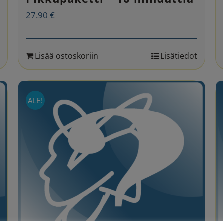
27.90
€
Lisää ostoskoriin
Lisätiedot
ALE!