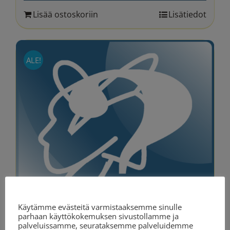
Lisää ostoskoriin
Lisätiedot
ALE!
Evästeasetukset
Käytämme evästeitä varmistaaksemme sinulle
parhaan käyttökokemuksen sivustollamme ja
palveluissamme, seurataksemme palveluidemme