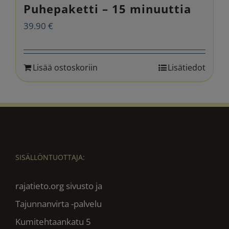
Puhepaketti – 15 minuuttia
39.90
€
Lisää ostoskoriin
Lisätiedot
SISÄLLÖNTUOTTAJA:
rajatieto.org sivusto ja
Tajunnanvirta -palvelu
Kumitehtaankatu 5