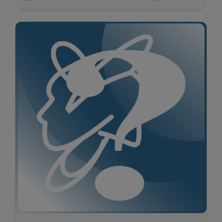
77.70 €.
69.90 €.