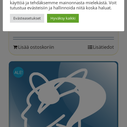
käyttöä ja tehdäksemme mainonnasta mielekästä. Voit
tutustua evästeisiin ja hallinnoida niitä koska haluat.
Puhepaketti – 60 minuuttia
Evästeasetukset
Hyväksy kaikki
Alkuperäinen
Nykyinen
129.90
€
155.40
€
hinta
hinta
oli:
on:
Lisää ostoskoriin
Lisätiedot
155.40 €.
129.90 €.
ALE!