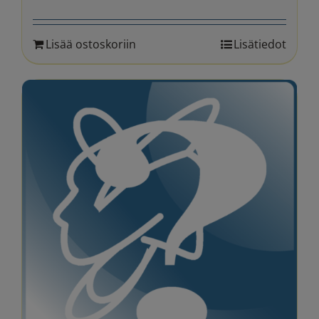
hinta
hinta
oli:
on:
Lisää ostoskoriin
Lisätiedot
310.00 €.
249.90 €.