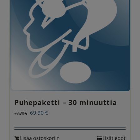
Puhepaketti – 30 minuuttia
Alkuperäinen
Nykyinen
69.90
€
77.70
€
hinta
hinta
oli:
on:
Lisää ostoskoriin
Lisätiedot