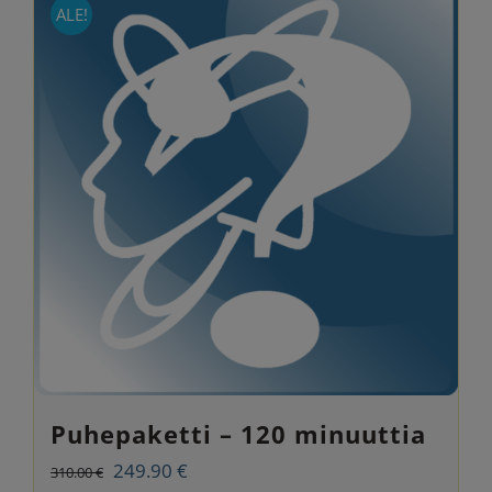
ALE!
Puhepaketti – 120 minuuttia
Alkuperäinen
Nykyinen
249.90
€
310.00
€