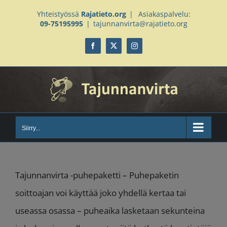
Skip
Yhteistyössä
Rajatieto.org
|
Asiakaspalvelu:
09-75195995
|
tajunnanvirta@rajatieto.org
to
content
Facebook
X
Instagram
Siirry...
Tajunnanvirta -puhepaketti – Puhepaketin
soittoajan voi käyttää joko yhdellä kertaa tai
useassa osassa – puheaika lasketaan sekunteina