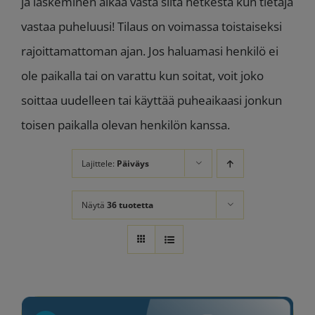
ja laskeminen alkaa vasta siitä hetkestä kun tietäjä
vastaa puheluusi! Tilaus on voimassa toistaiseksi
rajoittamattoman ajan. Jos haluamasi henkilö ei
ole paikalla tai on varattu kun soitat, voit joko
soittaa uudelleen tai käyttää puheaikaasi jonkun
toisen paikalla olevan henkilön kanssa.
Lajittele:
Päiväys
Näytä
36 tuotetta