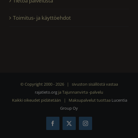
Tietoa palvelusta
Toimitus- ja käyttöehdot
© Copyright 2000 -
2026 | sivuston sisällöstä vastaa
rajatieto.org
ja Tajunnanvirta -palvelu
Kaikki oikeudet pidätetään | Maksupalvelut tuottaa
Lucentia
Group Oy
Facebook
X
Instagram