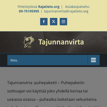
Skip
Yhteistyössä
Rajatieto.org
|
Asiakaspalvelu:
09-75195995
|
tajunnanvirta@rajatieto.org
to
content
Facebook
X
Instagram
Siirry...
Tajunnanvirta -puhepaketti – Puhepaketin
soittoajan voi käyttää joko yhdellä kertaa tai
useassa osassa – puheaika lasketaan sekunteina