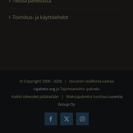
Tietoa palvelusta
Toimitus- ja käyttöehdot
© Copyright 2000 -
2026 | sivuston sisällöstä vastaa
rajatieto.org
ja Tajunnanvirta -palvelu
Kaikki oikeudet pidätetään | Maksupalvelut tuottaa
Lucentia
Group Oy
Facebook
X
Instagram