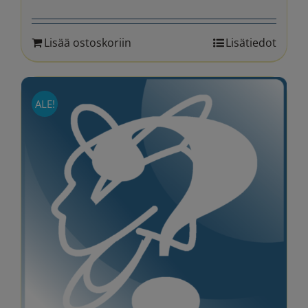
hinta
hinta
oli:
on:
Lisää ostoskoriin
Lisätiedot
310.00 €.
249.90 €.
ALE!