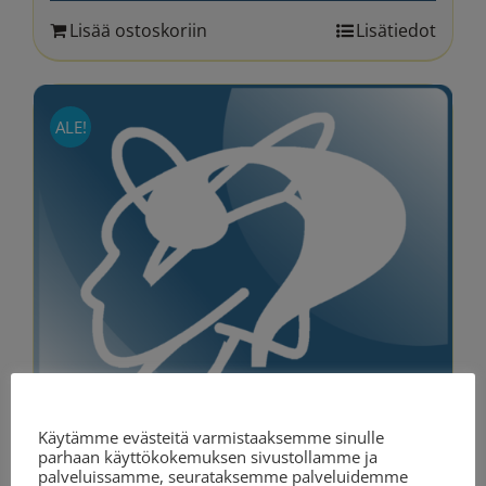
Lisää ostoskoriin
Lisätiedot
ALE!
Evästeasetukset
Käytämme evästeitä varmistaaksemme sinulle
parhaan käyttökokemuksen sivustollamme ja
palveluissamme, seurataksemme palveluidemme