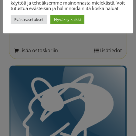
käyttöä ja tehdäksemme mainonnasta mielekästä. Voit
tutustua evästeisiin ja hallinnoida niitä koska haluat.
Puhepaketti – 30 minuuttia
Evästeasetukset
Hyväksy kaikki
Alkuperäinen
Nykyinen
69.90
€
77.70
€
hinta
hinta
oli:
on:
Lisää ostoskoriin
Lisätiedot
77.70 €.
69.90 €.