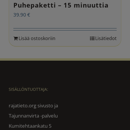
Puhepaketti – 15 minuuttia
39.90
€
Lisää ostoskoriin
Lisätiedot
SISÄLLÖNTUOTTAJA:
rajatieto.org sivusto ja
Tajunnanvirta -palvelu
Kumitehtaankatu 5