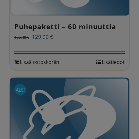
Puhepaketti – 60 minuuttia
Alkuperäinen
Nykyinen
129.90
€
155.40
€
hinta
hinta
oli:
on:
Lisää ostoskoriin
Lisätiedot
155.40 €.
129.90 €.
ALE!